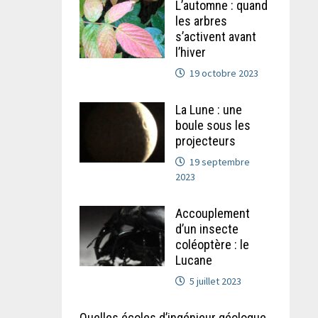
L’automne : quand
les arbres
s’activent avant
l’hiver
19 octobre 2023
La Lune : une
boule sous les
projecteurs
19 septembre
2023
Accouplement
d’un insecte
coléoptère : le
Lucane
5 juillet 2023
Quelles écoles d’ingénieur géologue